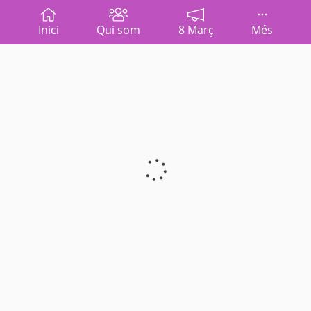
Inici
Qui som
8 Març
Més